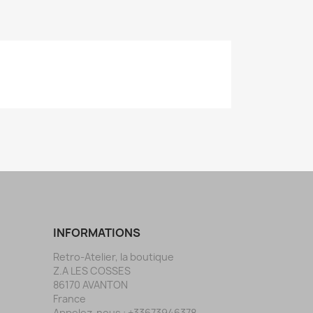
INFORMATIONS
Retro-Atelier, la boutique
Z.A LES COSSES
86170 AVANTON
France
Appelez-nous :
+33673946378