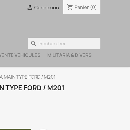
shopping_cart

Panier
(0)
Connexion
search
VENTE VEHICULES
MILITARIA & DIVERS
A MAIN TYPE FORD / M201
IN TYPE FORD / M201