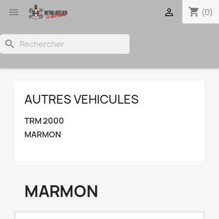
shopping_cart


(0)
search
AUTRES VEHICULES
TRM 2000
MARMON
MARMON