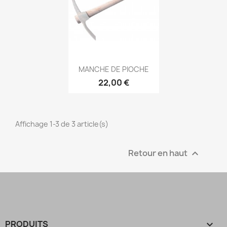
Aperçu rapide

MANCHE DE PIOCHE
22,00 €
Affichage 1-3 de 3 article(s)
Retour en haut

PRODUITS
