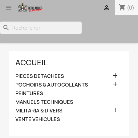
shopping_cart


(0)
search
ACCUEIL

PIECES DETACHEES

POCHOIRS & AUTOCOLLANTS
PEINTURES
MANUELS TECHNIQUES

MILITARIA & DIVERS
VENTE VEHICULES