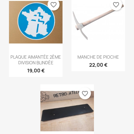
favorite_border
favorite_border
Aperçu rapide
Aperçu rapide


PLAQUE AIMANTÉE 2ÈME
MANCHE DE PIOCHE
DIVISION BLINDÉE
22,00 €
19,00 €
favorite_border