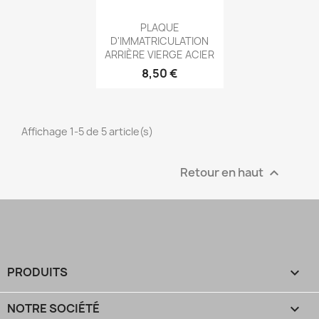
Aperçu rapide

PLAQUE
D'IMMATRICULATION
ARRIÈRE VIERGE ACIER
8,50 €
Affichage 1-5 de 5 article(s)
Retour en haut

PRODUITS

NOTRE SOCIÉTÉ
