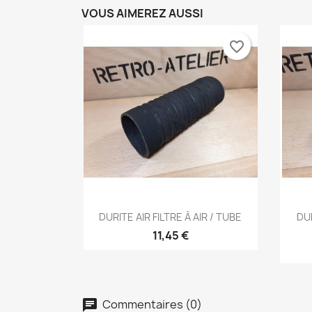
VOUS AIMEREZ AUSSI
favorite_border
Aperçu rapide

DURITE AIR FILTRE À AIR / TUBE
DU
11,45 €
C
C
Nom
Vo
A
Commentaires (0)
chat
d'