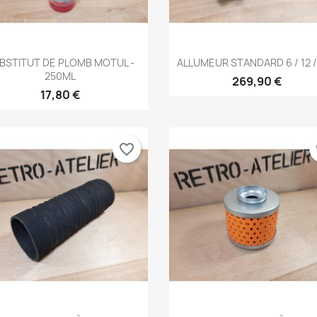
Aperçu rapide
Aperçu rapide


BSTITUT DE PLOMB MOTUL -
ALLUMEUR STANDARD 6 / 12 /
250ML
269,90 €
17,80 €
favorite_border
fa