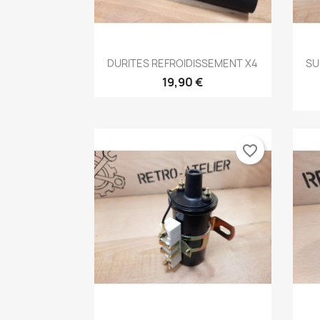
Aperçu rapide

DURITES REFROIDISSEMENT X4
SU
19,90 €
favorite_border