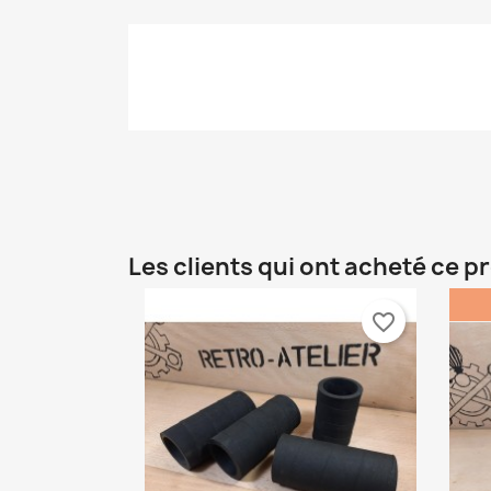
add_circle_outline
Les clients qui ont acheté ce p
favorite_border