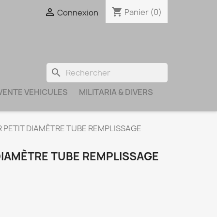
shopping_cart

Panier
(0)
Connexion
search
VENTE VEHICULES
MILITARIA & DIVERS
R PETIT DIAMÈTRE TUBE REMPLISSAGE
 DIAMÈTRE TUBE REMPLISSAGE