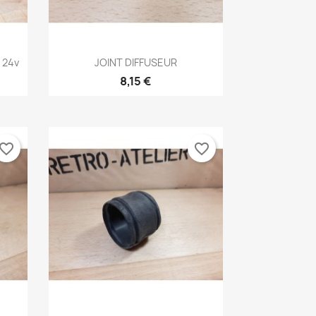
Aperçu rapide

 24v
JOINT DIFFUSEUR
8,15 €
vorite_border
favorite_border