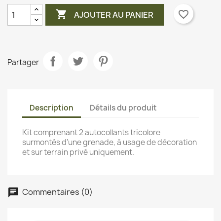

favorite_border
AJOUTER AU PANIER
Partager
Description
Détails du produit
Kit comprenant 2 autocollants tricolore
surmontés d'une grenade, à usage de décoration
et sur terrain privé uniquement.
Commentaires (0)
chat