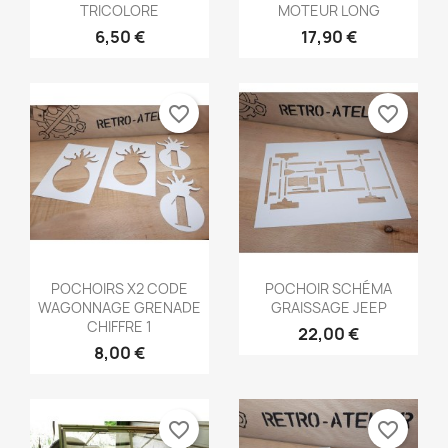
TRICOLORE
MOTEUR LONG
6,50 €
17,90 €
favorite_border
favorite_border
Aperçu rapide
Aperçu rapide


POCHOIRS X2 CODE
POCHOIR SCHÉMA
WAGONNAGE GRENADE
GRAISSAGE JEEP
CHIFFRE 1
22,00 €
8,00 €
favorite_border
favorite_border