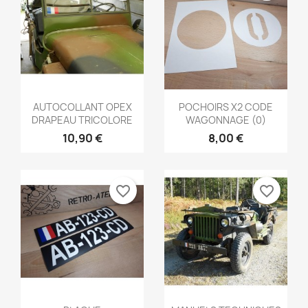
Aperçu rapide
Aperçu rapide


AUTOCOLLANT OPEX
POCHOIRS X2 CODE
DRAPEAU TRICOLORE
WAGONNAGE (0)
10,90 €
8,00 €
favorite_border
favorite_border
Aperçu rapide
Aperçu rapide