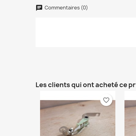
Commentaires (0)
chat
C
C
Nom
Vo
A
d'
add_circle_outline
Les clients qui ont acheté ce p
favorite_border