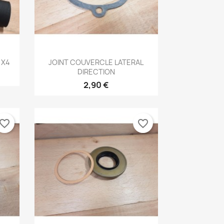
Aperçu rapide

 X4
JOINT COUVERCLE LATERAL
DIRECTION
2,90 €
vorite_border
favorite_border