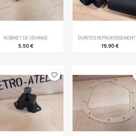
Aperçu rapide
Aperçu rapide


ROBINET DE VIDANGE
DURITES REFROIDISSEMENT
5,50 €
19,90 €
favorite_border
fa