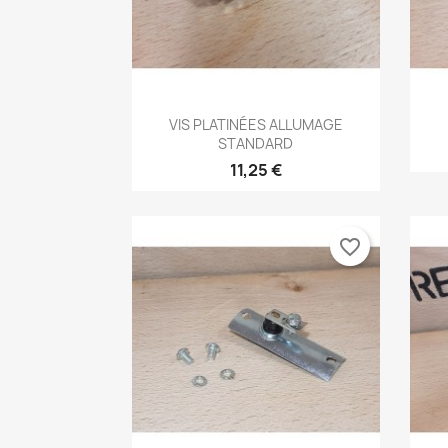
Aperçu rapide

VIS PLATINÉES ALLUMAGE
STANDARD
11,25 €
favorite_border