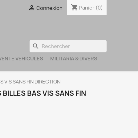
shopping_cart

Panier
(0)
Connexion
search
VENTE VEHICULES
MILITARIA & DIVERS
S VIS SANS FIN DIRECTION
BILLES BAS VIS SANS FIN