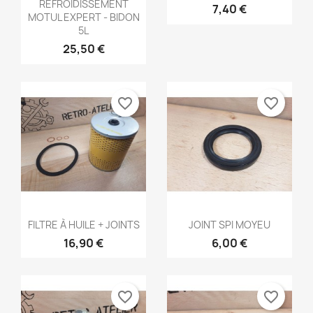
REFROIDISSEMENT
7,40 €
MOTUL EXPERT - BIDON
5L
25,50 €
favorite_border
favorite_border
Aperçu rapide
Aperçu rapide


FILTRE À HUILE + JOINTS
JOINT SPI MOYEU
16,90 €
6,00 €
favorite_border
favorite_border