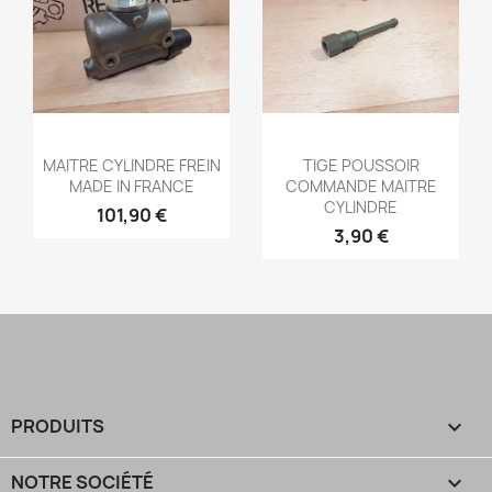
Aperçu rapide
Aperçu rapide


MAITRE CYLINDRE FREIN
TIGE POUSSOIR
MADE IN FRANCE
COMMANDE MAITRE
CYLINDRE
101,90 €
3,90 €
PRODUITS

NOTRE SOCIÉTÉ
