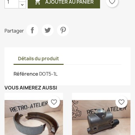

favorite_border
AJOUTER AU PANIER
Partager
Détails du produit
Référence
DOT5-1L
VOUS AIMEREZ AUSSI
favorite_border
favorite_border