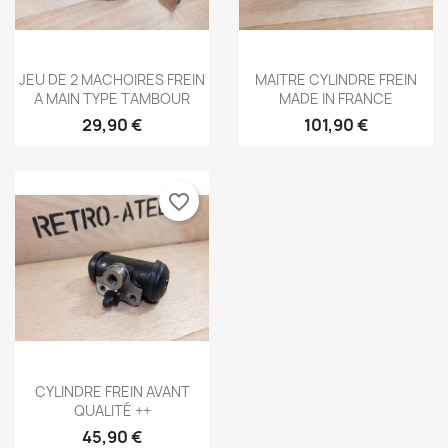
Aperçu rapide
Aperçu rapide


JEU DE 2 MACHOIRES FREIN
MAITRE CYLINDRE FREIN
A MAIN TYPE TAMBOUR
MADE IN FRANCE
29,90 €
101,90 €
favorite_border
×
Aperçu rapide

×
CYLINDRE FREIN AVANT
Créer une liste d'envies
Connexion
QUALITÉ ++
45,90 €