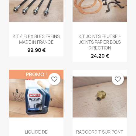
Aperçu rapide
Aperçu rapide


KIT 4 FLEXIBLES FREINS
KIT JOINTS FEUTRE +
MADE IN FRANCE
JOINTS PAPIER BOLS
DIRECTION
99,90 €
24,20 €
PROMO !
favorite_border
favorite_border
Aperçu rapide
Aperçu rapide


LIQUIDE DE
RACCORD T SUR PONT