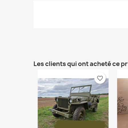
add_circle_outline
Les clients qui ont acheté ce p
favorite_border