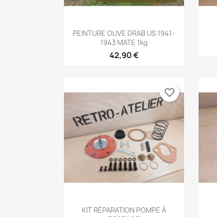
Aperçu rapide

PEINTURE OLIVE DRAB US 1941-
1943 MATE 1kg
42,90 €
favorite_border
Aperçu rapide

KIT RÉPARATION POMPE À