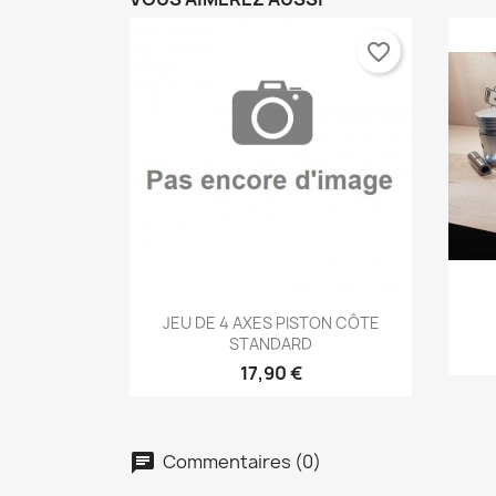
favorite_border
Aperçu rapide

JEU DE 4 AXES PISTON CÔTE
STANDARD
17,90 €
C
C
Nom
Vo
A
Commentaires (0)
chat
d'