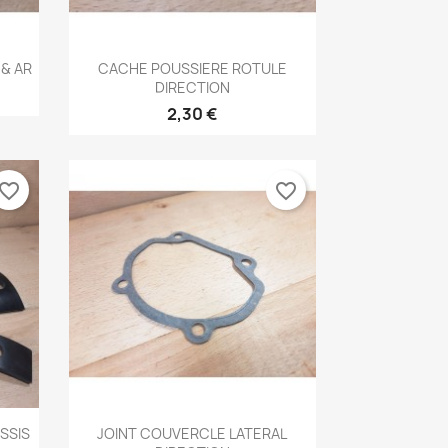
Aperçu rapide

& AR
CACHE POUSSIERE ROTULE
DIRECTION
2,30 €
vorite_border
favorite_border
Aperçu rapide

SSIS
JOINT COUVERCLE LATERAL