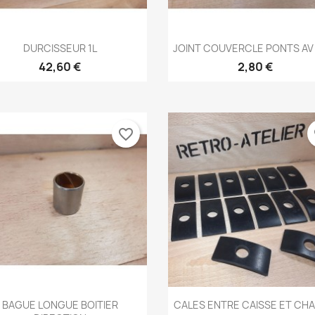
Aperçu rapide
Aperçu rapide


DURCISSEUR 1L
JOINT COUVERCLE PONTS AV 
42,60 €
2,80 €
favorite_border
fa
Aperçu rapide
Aperçu rapide


BAGUE LONGUE BOITIER
CALES ENTRE CAISSE ET CHA