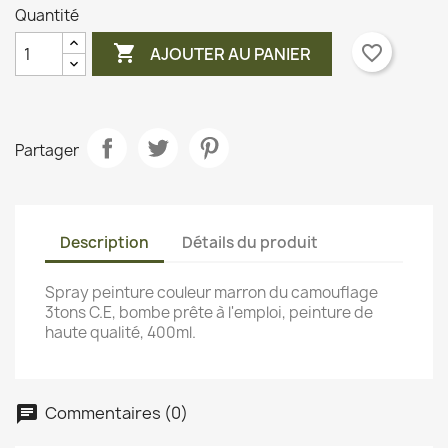
Quantité

favorite_border
AJOUTER AU PANIER
Partager
Description
Détails du produit
Spray peinture couleur marron du camouflage
3tons C.E, bombe prête à l'emploi, peinture de
haute qualité, 400ml.
Commentaires (0)
chat