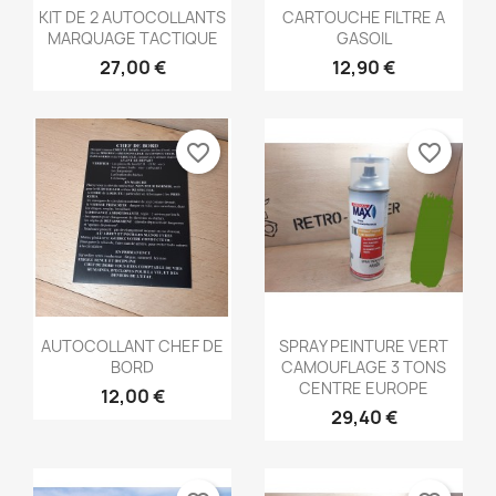
Aperçu rapide
Aperçu rapide


KIT DE 2 AUTOCOLLANTS
CARTOUCHE FILTRE A
MARQUAGE TACTIQUE
GASOIL
27,00 €
12,90 €
favorite_border
favorite_border
Aperçu rapide
Aperçu rapide


AUTOCOLLANT CHEF DE
SPRAY PEINTURE VERT
BORD
CAMOUFLAGE 3 TONS
CENTRE EUROPE
12,00 €
29,40 €