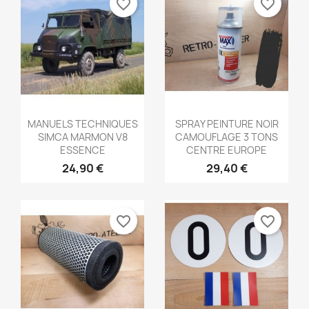
favorite_border
favorite_border
Aperçu rapide
Aperçu rapide


MANUELS TECHNIQUES
SPRAY PEINTURE NOIR
SIMCA MARMON V8
CAMOUFLAGE 3 TONS
ESSENCE
CENTRE EUROPE
24,90 €
29,40 €
favorite_border
favorite_border