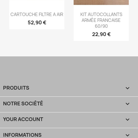
Aperçu rapide
Aperçu rapide


CARTOUCHE FILTRE A AIR
KIT AUTOCOLLANTS
ARMÉE FRANCAISE
52,90 €
60/90
22,90 €
PRODUITS

NOTRE SOCIÉTÉ

YOUR ACCOUNT

INFORMATIONS
keyboard_arrow_down