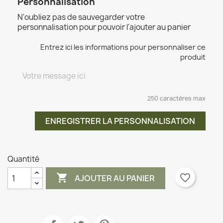
Personnalisation
N'oubliez pas de sauvegarder votre
personnalisation pour pouvoir l'ajouter au panier
Entrez ici les informations pour personnaliser ce
produit
250 caractères max
ENREGISTRER LA PERSONNALISATION
Quantité

favorite_border
AJOUTER AU PANIER