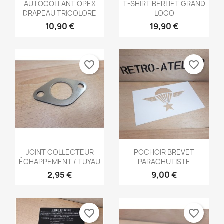
Aperçu rapide
Aperçu rapide


AUTOCOLLANT OPEX
T-SHIRT BERLIET GRAND
DRAPEAU TRICOLORE
LOGO
10,90 €
19,90 €
favorite_border
favorite_border
Aperçu rapide
Aperçu rapide


JOINT COLLECTEUR
POCHOIR BREVET
ÉCHAPPEMENT / TUYAU
PARACHUTISTE
2,95 €
9,00 €
favorite_border
favorite_border