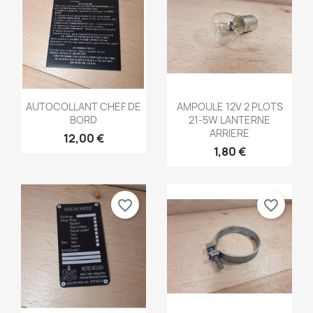
Aperçu rapide
Aperçu rapide


AUTOCOLLANT CHEF DE
AMPOULE 12V 2 PLOTS
BORD
21-5W LANTERNE
ARRIERE
12,00 €
1,80 €
favorite_border
favorite_border