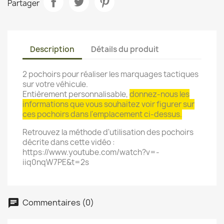
Partager
Description
Détails du produit
2 pochoirs pour réaliser les marquages tactiques
sur votre véhicule.
Entièrement personnalisable,
donnez-nous les
informations que vous souhaitez voir figurer sur
ces pochoirs dans l'emplacement ci-dessus.
Retrouvez la méthode d'utilisation des pochoirs
décrite dans cette vidéo :
https://www.youtube.com/watch?v=-
×
×
Créer une liste d'envies
iiq0nqW7PE&t=2s
Connexion
×
Nom de la liste d'envies
Vous devez être connecté pour ajouter des produits
Ajouter à ma liste d'envies
à votre liste d'envies.
Commentaires (0)
chat
Créer une nouvelle liste
add_circle_outline