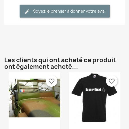
Annuler
Connexion
Annuler
Créer une liste d'envies
Soyez le premier à donner votre avis
edit
Les clients qui ont acheté ce produit
ont également acheté...
favorite_border
favorite_border