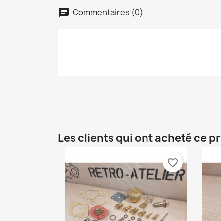
Commentaires (0)
chat
C
C
Nom
Vo
A
d'
add_circle_outline
Les clients qui ont acheté ce p
favorite_border