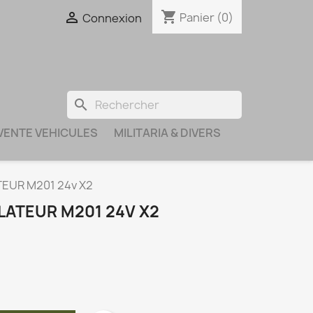
shopping_cart

Panier
(0)
Connexion
search
VENTE VEHICULES
MILITARIA & DIVERS
EUR M201 24v X2
LATEUR M201 24V X2