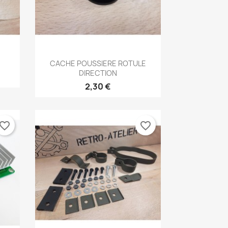
Aperçu rapide

CACHE POUSSIERE ROTULE
DIRECTION
2,30 €
vorite_border
favorite_border