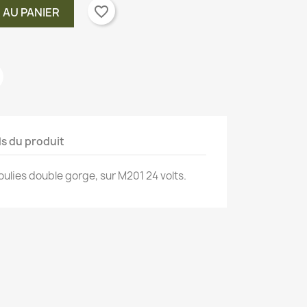
favorite_border
 AU PANIER
ls du produit
oulies double gorge, sur M201 24 volts.