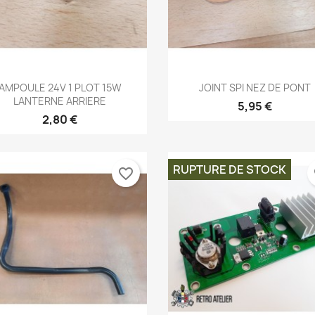
Aperçu rapide
Aperçu rapide


AMPOULE 24V 1 PLOT 15W
JOINT SPI NEZ DE PONT
LANTERNE ARRIERE
5,95 €
2,80 €
RUPTURE DE STOCK
favorite_border
fa