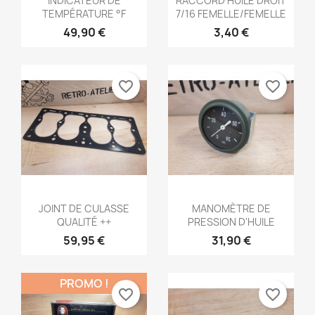
INDICATEUR DE
RACCORD HUILE DROIT
TEMPÉRATURE °F
7/16 FEMELLE/FEMELLE
49,90 €
3,40 €
favorite_border
favorite_border
Aperçu rapide
Aperçu rapide


JOINT DE CULASSE
MANOMÈTRE DE
QUALITÉ ++
PRESSION D'HUILE
59,95 €
31,90 €
PROMO !
favorite_border
favorite_border