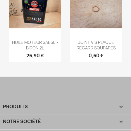
Aperçu rapide
Aperçu rapide


HUILE MOTEUR SAE50 -
JOINT VIS PLAQUE
BIDON 2L
REGARD SOUPAPES
26,90 €
0,60 €
PRODUITS

NOTRE SOCIÉTÉ
