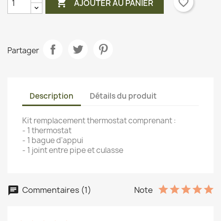

favorite_border
AJOUTER AU PANIER
Partager
Description
Détails du produit
Kit remplacement thermostat comprenant :
- 1 thermostat
- 1 bague d'appui
- 1 joint entre pipe et culasse
Commentaires (1)
chat
Note