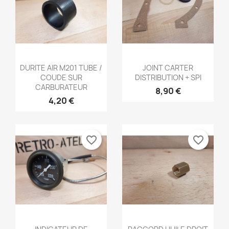
Aperçu rapide
Aperçu rapide


DURITE AIR M201 TUBE /
JOINT CARTER
COUDE SUR
DISTRIBUTION + SPI
CARBURATEUR
8,90 €
4,20 €
favorite_border
favorite_border
Aperçu rapide
Aperçu rapide

