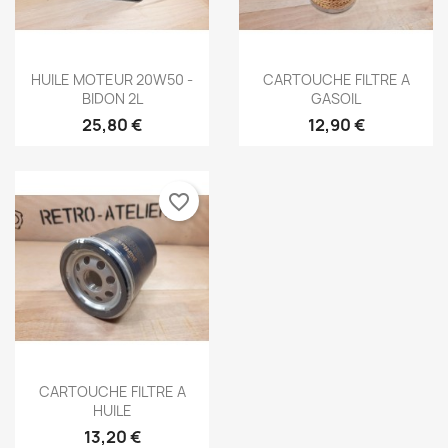
Aperçu rapide
Aperçu rapide


HUILE MOTEUR 20W50 -
CARTOUCHE FILTRE A
BIDON 2L
GASOIL
25,80 €
12,90 €
favorite_border
×
×
Créer une liste d'envies
Aperçu rapide

CARTOUCHE FILTRE A
Connexion
HUILE
13,20 €