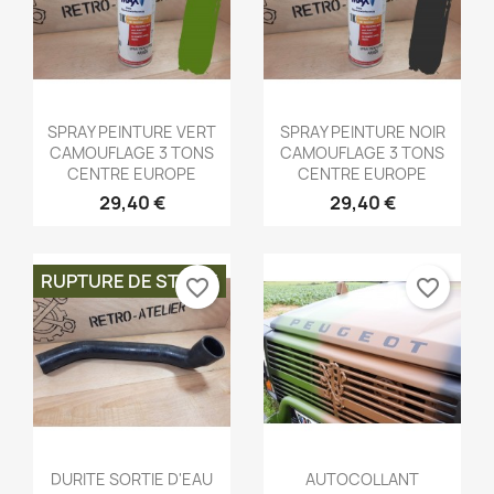
Aperçu rapide
Aperçu rapide


SPRAY PEINTURE VERT
SPRAY PEINTURE NOIR
CAMOUFLAGE 3 TONS
CAMOUFLAGE 3 TONS
CENTRE EUROPE
CENTRE EUROPE
29,40 €
29,40 €
RUPTURE DE STOCK
favorite_border
favorite_border
Aperçu rapide
Aperçu rapide


DURITE SORTIE D'EAU
AUTOCOLLANT