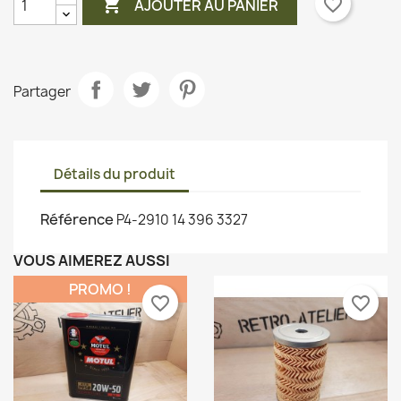

favorite_border
AJOUTER AU PANIER
Partager
Détails du produit
Référence
P4-2910 14 396 3327
VOUS AIMEREZ AUSSI
PROMO !
favorite_border
favorite_border