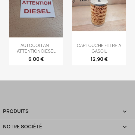
Aperçu rapide
Aperçu rapide


AUTOCOLLANT
CARTOUCHE FILTRE A
ATTENTION DIESEL
GASOIL
6,00 €
12,90 €
PRODUITS

NOTRE SOCIÉTÉ
