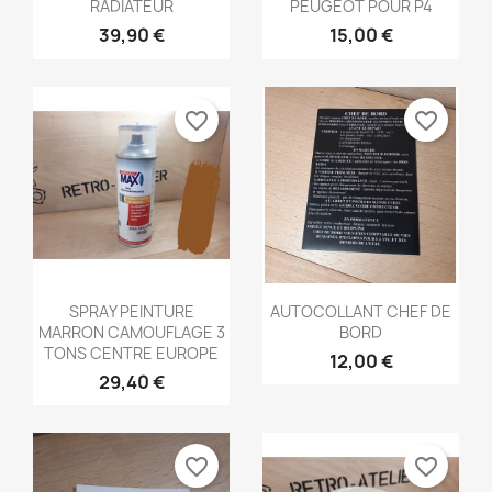
RADIATEUR
PEUGEOT POUR P4
39,90 €
15,00 €
favorite_border
favorite_border
Aperçu rapide
Aperçu rapide


SPRAY PEINTURE
AUTOCOLLANT CHEF DE
MARRON CAMOUFLAGE 3
BORD
TONS CENTRE EUROPE
12,00 €
29,40 €
favorite_border
favorite_border