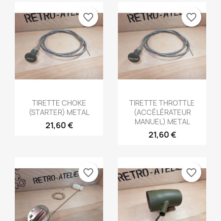
favorite_border
favorite_border
Aperçu rapide
Aperçu rapide


TIRETTE CHOKE
TIRETTE THROTTLE
(STARTER) METAL
(ACCÉLÉRATEUR
MANUEL) METAL
21,60 €
21,60 €
favorite_border
favorite_border