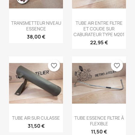
Aperçu rapide
Aperçu rapide


TRANSMETTEUR NIVEAU
TUBE AIR ENTRE FILTRE
ESSENCE
ET COUDE SUR
×
×
×
Créer une liste d'envies
((modalTitle))
CABURATEUR TYPE M201
38,00 €
Connexion
22,95 €
×
((confirmMessage))
Nom de la liste d'envies
Vous devez être connecté pour ajouter des produits
Ajouter à ma liste d'envies
à votre liste d'envies.
favorite_border
favorite_border
Créer une nouvelle liste
add_circle_outline
((cancelText))
Annuler
Connexion
((modalDeleteText))
Annuler
Créer une liste d'envies
Aperçu rapide
Aperçu rapide


TUBE AIR SUR CULASSE
TUBE ESSENCE FILTRE À
FLEXIBLE
31,50 €
11,50 €