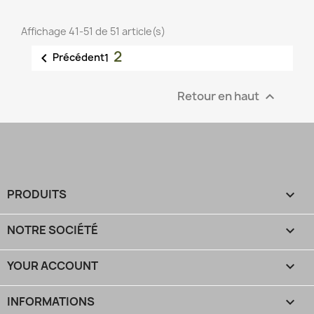
Affichage 41-51 de 51 article(s)
2

Précédent
1
Retour en haut

PRODUITS

NOTRE SOCIÉTÉ

YOUR ACCOUNT

INFORMATIONS
keyboard_arrow_down