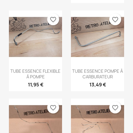
favorite_border
favorite_border
Aperçu rapide
Aperçu rapide


TUBE ESSENCE FLEXIBLE
TUBE ESSENCE POMPE À
À POMPE
CARBURATEUR
11,95 €
13,49 €
favorite_border
favorite_border