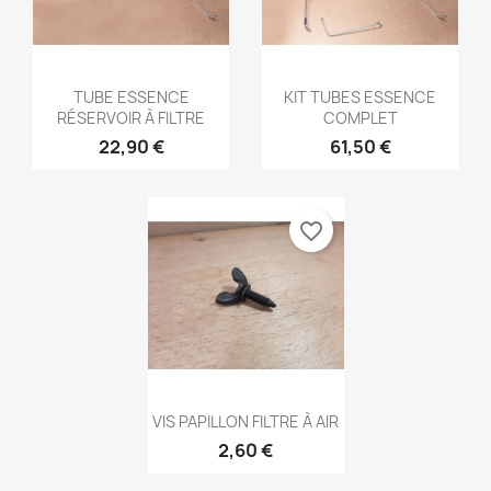
Aperçu rapide
Aperçu rapide


TUBE ESSENCE
KIT TUBES ESSENCE
RÉSERVOIR À FILTRE
COMPLET
22,90 €
61,50 €
favorite_border
Aperçu rapide

VIS PAPILLON FILTRE À AIR
2,60 €