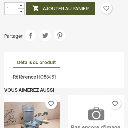

favorite_border
AJOUTER AU PANIER
Partager
Détails du produit
Référence
HO88461
VOUS AIMEREZ AUSSI
favorite_border
favorite_border