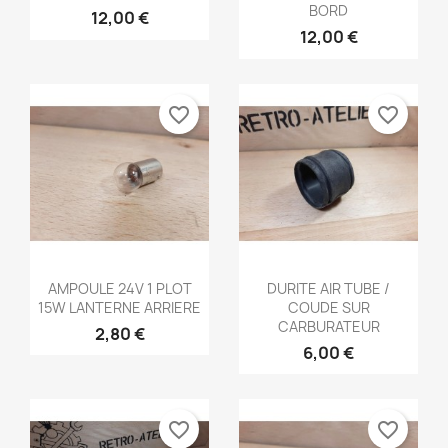
BORD
12,00 €
12,00 €
favorite_border
favorite_border
Aperçu rapide
Aperçu rapide


AMPOULE 24V 1 PLOT
DURITE AIR TUBE /
15W LANTERNE ARRIERE
COUDE SUR
CARBURATEUR
2,80 €
6,00 €
favorite_border
favorite_border