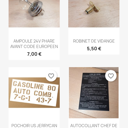
Aperçu rapide
Aperçu rapide


AMPOULE 24V PHARE
ROBINET DE VIDANGE
AVANT CODE EUROPEEN
5,50 €
7,00 €
favorite_border
favorite_border
Aperçu rapide
Aperçu rapide


POCHOIR US JERRYCAN
AUTOCOLLANT CHEF DE