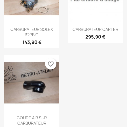
Aperçu rapide
Aperçu rapide


CARBURATEUR SOLEX
CARBURATEUR CARTER
32PBIC
295,90 €
143,90 €
favorite_border
×
×
Créer une liste d'envies
Connexion
Aperçu rapide

COUDE AIR SUR
CARBURATEUR