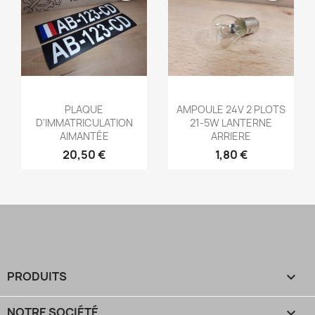
Aperçu rapide
Aperçu rapide


PLAQUE
AMPOULE 24V 2 PLOTS
D'IMMATRICULATION
21-5W LANTERNE
AIMANTÉE
ARRIERE
20,50 €
1,80 €
PRODUITS

NOTRE SOCIÉTÉ
